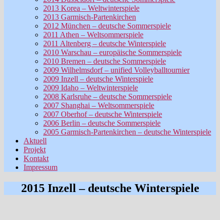
2013 Korea – Weltwinterspiele
2013 Garmisch-Partenkirchen
2012 München – deutsche Sommerspiele
2011 Athen – Weltsommerspiele
2011 Altenberg – deutsche Winterspiele
2010 Warschau – europäische Sommerspiele
2010 Bremen – deutsche Sommerspiele
2009 Wilhelmsdorf – unified Volleyballtournier
2009 Inzell – deutsche Winterspiele
2009 Idaho – Weltwinterspiele
2008 Karlsruhe – deutsche Sommerspiele
2007 Shanghai – Weltsommerspiele
2007 Oberhof – deutsche Winterspiele
2006 Berlin – deutsche Sommerspiele
2005 Garmisch-Partenkirchen – deutsche Winterspiele
Aktuell
Projekt
Kontakt
Impressum
2015 Inzell – deutsche Winterspiele