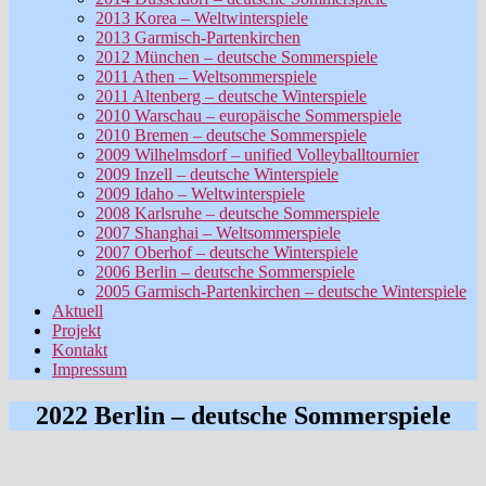
2013 Korea – Weltwinterspiele
2013 Garmisch-Partenkirchen
2012 München – deutsche Sommerspiele
2011 Athen – Weltsommerspiele
2011 Altenberg – deutsche Winterspiele
2010 Warschau – europäische Sommerspiele
2010 Bremen – deutsche Sommerspiele
2009 Wilhelmsdorf – unified Volleyballtournier
2009 Inzell – deutsche Winterspiele
2009 Idaho – Weltwinterspiele
2008 Karlsruhe – deutsche Sommerspiele
2007 Shanghai – Weltsommerspiele
2007 Oberhof – deutsche Winterspiele
2006 Berlin – deutsche Sommerspiele
2005 Garmisch-Partenkirchen – deutsche Winterspiele
Aktuell
Projekt
Kontakt
Impressum
2022 Berlin – deutsche Sommerspiele