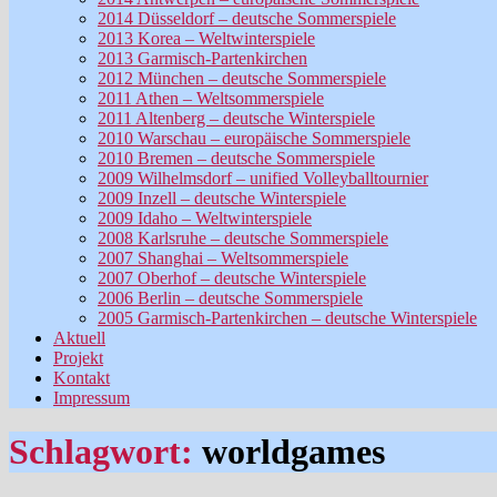
2014 Düsseldorf – deutsche Sommerspiele
2013 Korea – Weltwinterspiele
2013 Garmisch-Partenkirchen
2012 München – deutsche Sommerspiele
2011 Athen – Weltsommerspiele
2011 Altenberg – deutsche Winterspiele
2010 Warschau – europäische Sommerspiele
2010 Bremen – deutsche Sommerspiele
2009 Wilhelmsdorf – unified Volleyballtournier
2009 Inzell – deutsche Winterspiele
2009 Idaho – Weltwinterspiele
2008 Karlsruhe – deutsche Sommerspiele
2007 Shanghai – Weltsommerspiele
2007 Oberhof – deutsche Winterspiele
2006 Berlin – deutsche Sommerspiele
2005 Garmisch-Partenkirchen – deutsche Winterspiele
Aktuell
Projekt
Kontakt
Impressum
Schlagwort:
worldgames