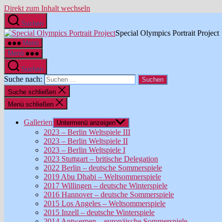
Direkt zum Inhalt wechseln
Suchen
Special Olympics Portrait Project
Menü
Menü
Suchen
Suche nach:
Suche schließen
Menü schließen
Gallerien
Untermenü anzeigen
2023 – Berlin Weltspiele III
2023 – Berlin Weltspiele II
2023 – Berlin Weltspiele I
2023 Stuttgart – britische Delegation
2022 Berlin – deutsche Sommerspiele
2019 Abu Dhabi – Weltsommerspiele
2017 Willingen – deutsche Winterspiele
2016 Hannover – deutsche Sommerspiele
2015 Los Angeles – Weltsommerspiele
2015 Inzell – deutsche Winterspiele
2014 Antwerpen – europäische Sommerspiele